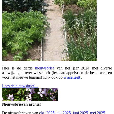
Hier is de derde
nieuwsbrief
van het jaar 2024 met diverse
aanwijzingen over wisselteelt (bv. aardappels) en de beste wensen
voor het nieuwe tuinjaar! Kijk ook op
wisselteelt
.
Lees de nieuwsbrief ...
Nieuwsbrieven archief
De nieuwsbrieven van
okt. 2025
,
juli 2025
,
juni 2025
,
mei 2025
.